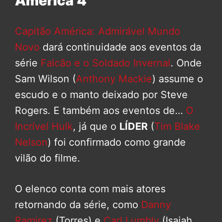
América 4
Capitão América: Admirável Mundo
Novo
dará continuidade aos eventos da
série
Falcão e o Soldado Invernal
. Onde
Sam Wilson (
Anthony Mackie
) assume o
escudo e o manto deixado por Steve
Rogers. E também aos eventos de…
O
Incrível Hulk
, já que o
LÍDER
(
Tim Blake
Nelson
) foi confirmado como grande
vilão do filme.
O elenco conta com mais atores
retornando da série, como
Danny
Ramirez
(Torres) e
Carl Lumbly
(Isaiah