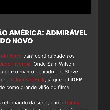
ÃO AMÉRICA: ADMIRÁVEL
DO NOVO
undo Novo
dará continuidade aos
dado Invernal
. Onde Sam Wilson
cudo e o manto deixado por Steve
s de…
O Incrível Hulk
, já que o
LÍDER
ado como grande vilão do filme.
s retornando da série, como
Danny