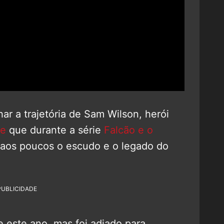
ar a trajetória de Sam Wilson, herói
ie
que durante a série
Falcão e o
aos poucos o escudo e o legado do
PUBLICIDADE
te este ano, mas foi adiado para