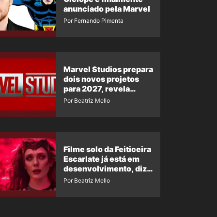
anunciado pela Marvel
Por Fernando Pimenta
Marvel Studios prepara
dois novos projetos
para 2027, revela
insider
Por Beatriz Mello
Filme solo da Feiticeira
Escarlate já está em
desenvolvimento, diz
insider
Por Beatriz Mello