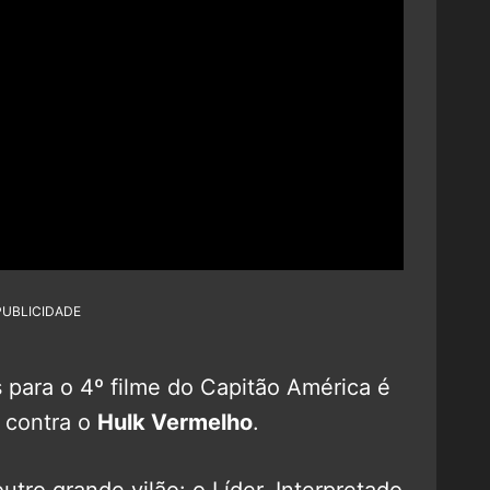
PUBLICIDADE
 para o 4º filme do Capitão América é
 contra o
Hulk Vermelho
.
utro grande vilão: o Líder. Interpretado