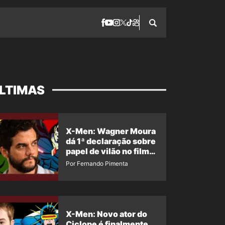
LTIMAS
X-Men: Wagner Moura
dá 1ª declaração sobre
papel de vilão no filme
da Marvel
Por Fernando Pimenta
X-Men: Novo ator do
Ciclope é finalmente