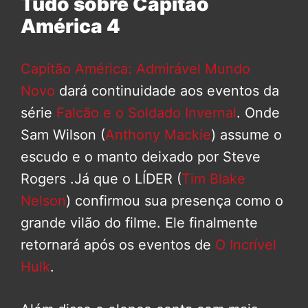
Tudo sobre Capitão
América 4
Capitão América: Admirável Mundo
Novo
dará continuidade aos eventos da
série
Falcão e o Soldado Invernal
. Onde
Sam Wilson (
Anthony Mackie
) assume o
escudo e o manto deixado por Steve
Rogers .Já que o LÍDER (
Tim Blake
Nelson
) confirmou sua presença como o
grande vilão do filme. Ele finalmente
retornará após os eventos de
O Incrível
Hulk
.