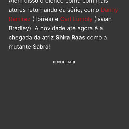
Além disso o elenco conta com mais
atores retornando da série, como
Danny
Ramirez
(Torres) e
Carl Lumbly
(Isaiah
Bradley). A novidade até agora é a
chegada da atriz
Shira Raas
como a
mutante Sabra!
PUBLICIDADE