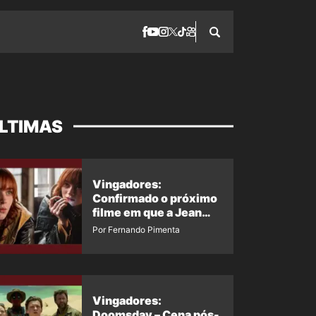
LTIMAS
Vingadores:
Confirmado o próximo
filme em que a Jean
Grey irá aparecer
Por Fernando Pimenta
Vingadores:
Doomsday – Cena pós-