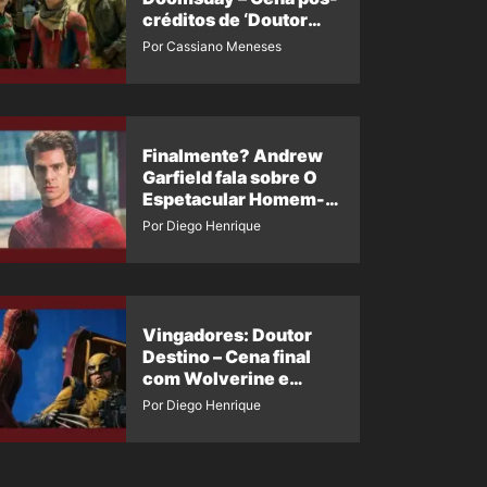
créditos de ‘Doutor
Destino’ é revelada
Por Cassiano Meneses
Finalmente? Andrew
Garfield fala sobre O
Espetacular Homem-
Aranha 3
Por Diego Henrique
Vingadores: Doutor
Destino – Cena final
com Wolverine e
Homem-Aranha de
Por Diego Henrique
Maguire vaza nas
redes