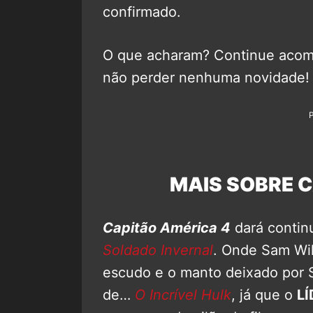
confirmado.
O que acharam? Continue aco
não perder nenhuma novidade!
MAIS SOBRE C
Capitão América 4
dará contin
Soldado Invernal
. Onde Sam Wil
escudo e o manto deixado por 
de…
O Incrível Hulk
, já que o
LÍ