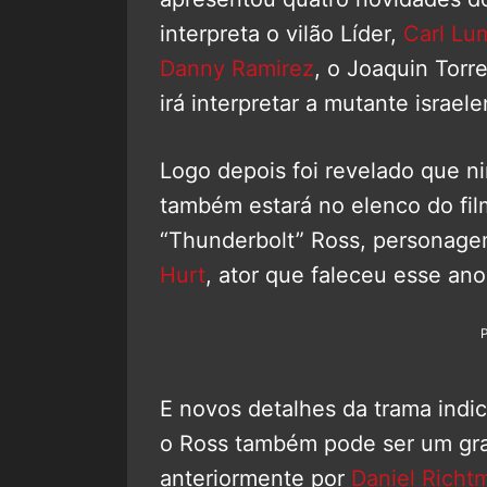
interpreta o vilão Líder,
Carl Lu
Danny Ramirez
, o Joaquin Torr
irá interpretar a mutante israel
Logo depois foi revelado que
também estará no elenco do fil
“Thunderbolt” Ross, personage
Hurt
, ator que faleceu esse ano
E novos detalhes da trama indi
o Ross também pode ser um gra
anteriormente por
Daniel Richt