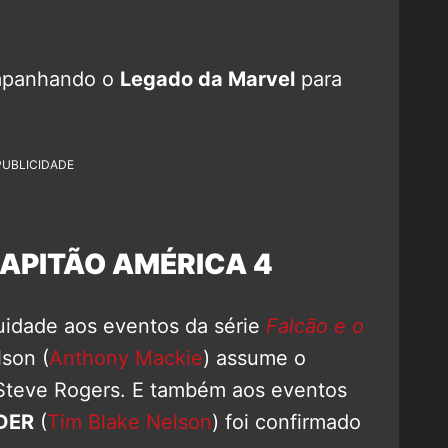
mpanhando o
Legado da Marvel
para
PUBLICIDADE
APITÃO AMÉRICA 4
uidade aos eventos da série
Falcão e o
son (
Anthony Mackie
) assume o
Steve Rogers. E também aos eventos
DER
(
Tim Blake Nelson
) foi confirmado