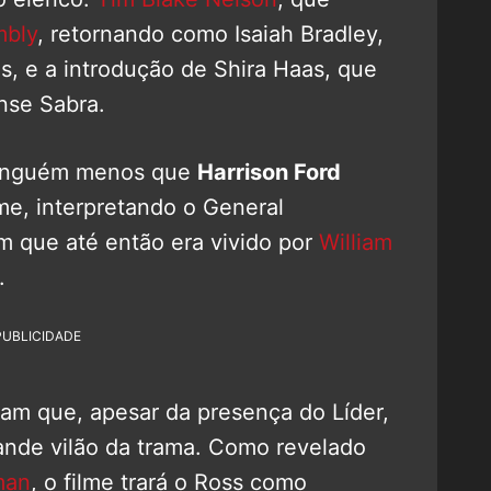
mbly
, retornando como Isaiah Bradley,
es, e a introdução de Shira Haas, que
ense Sabra.
 ninguém menos que
Harrison Ford
me, interpretando o General
m que até então era vivido por
William
.
PUBLICIDADE
cam que, apesar da presença do Líder,
nde vilão da trama. Como revelado
man
, o filme trará o Ross como