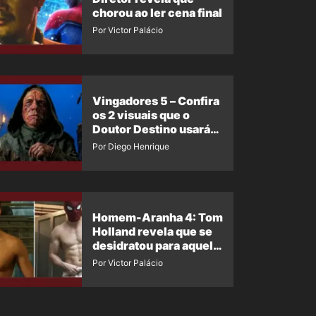
chorou ao ler cena final
Por Victor Palácio
Vingadores 5 – Confira
os 2 visuais que o
Doutor Destino usará
no filme
Por Diego Henrique
Homem-Aranha 4: Tom
Holland revela que se
desidratou para aquela
cena
Por Victor Palácio