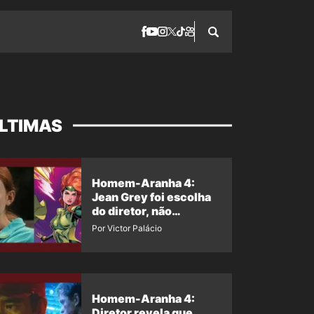
LTIMAS
Homem-Aranha 4:
Jean Grey foi escolha
do diretor, não
imposição da Marvel
Por Victor Palácio
Homem-Aranha 4:
Diretor revela que