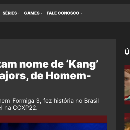
SÉRIES
GAMES
FALE CONOSCO
Ú
tam nome de ‘Kang’
ajors, de Homem-
em-Formiga 3, fez história no Brasil
vel na CCXP22.