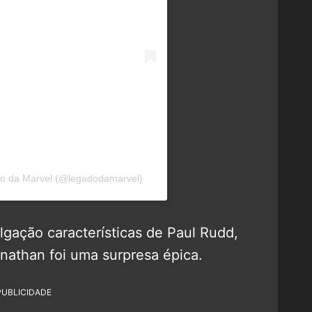
do da Marvel (@legadodamarvel)
gação características de Paul Rudd,
nathan foi uma surpresa épica.
PUBLICIDADE