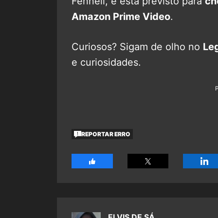
Fennell, e está previsto para
ch
Amazon Prime Video
.
Curiosos? Sigam de olho no
Le
e curiosidades.
REPORTAR ERRO
ELVIS DE SÁ