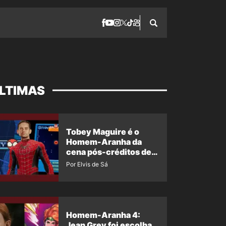
LTIMAS
Tobey Maguire é o
Homem-Aranha da
cena pós-créditos de
Um Novo Dia?
Por Elvis de Sá
Homem-Aranha 4:
Jean Grey foi escolha