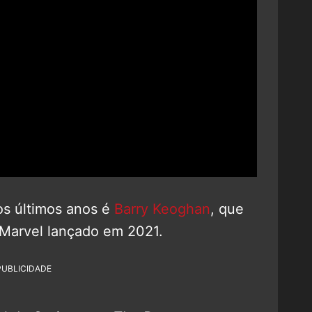
os últimos anos é
Barry Keoghan
, que
 Marvel lançado em 2021.
PUBLICIDADE