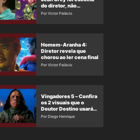
do diretor, não
imposição da Marvel
Por Victor Palácio
Homem-Aranha 4:
Diretor revela que
chorou ao ler cena final
Por Victor Palácio
Vingadores 5 – Confira
os 2 visuais que o
Doutor Destino usará
no filme
Por Diego Henrique