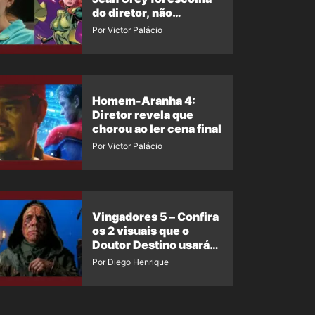
do diretor, não
imposição da Marvel
Por Victor Palácio
Homem-Aranha 4:
Diretor revela que
chorou ao ler cena final
Por Victor Palácio
Vingadores 5 – Confira
os 2 visuais que o
Doutor Destino usará
no filme
Por Diego Henrique