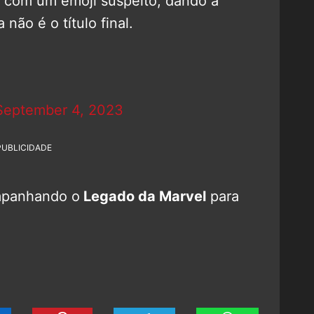
 com um emoji suspeito, dando a
não é o título final.
September 4, 2023
PUBLICIDADE
mpanhando o
Legado da Marvel
para