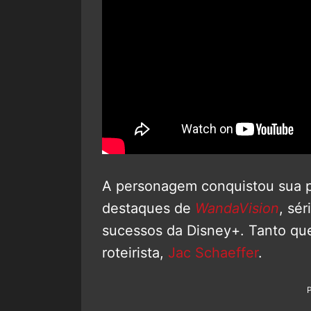
A personagem conquistou sua pr
destaques de
WandaVision
, sé
sucessos da Disney+. Tanto q
roteirista,
Jac Schaeffer
.