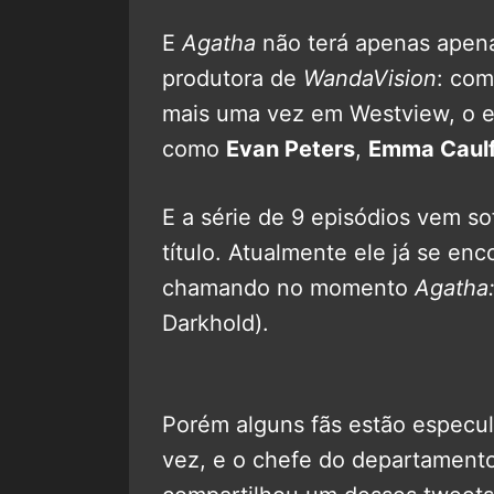
E
Agatha
não terá apenas apena
produtora de
WandaVision
: com
mais uma vez em Westview, o el
como
Evan Peters
,
Emma Caulf
E a série de 9 episódios vem 
título. Atualmente ele já se en
chamando no momento
Agatha:
Darkhold).
Porém alguns fãs estão especul
vez, e o chefe do departament