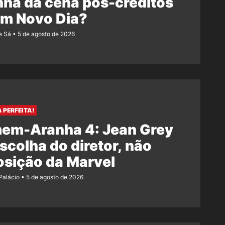
ha da cena pós-créditos
Um Novo Dia?
e Sá
5 de agosto de 2026
 PERFEITA!
em-Aranha 4: Jean Grey
escolha do diretor, não
osição da Marvel
 Palácio
5 de agosto de 2026