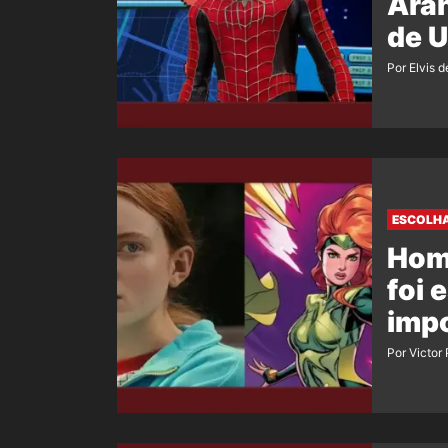
Aran
de 
Por Elvis d
ESCOLHA
Hom
foi 
imp
Por Victor