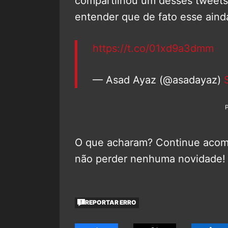
compartilhou um desses tweets
entender que de fato esse ainda 
https://t.co/01xd9a3dmm
— Asad Ayaz (@asadayaz)
O que acharam? Continue aco
não perder nenhuma novidade!
REPORTAR ERRO