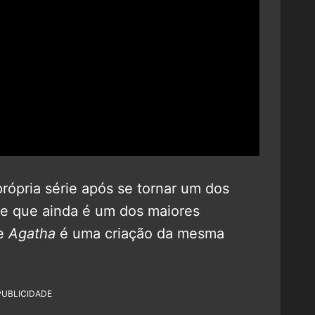
ópria série após se tornar um dos
rie que ainda é um dos maiores
ue
Agatha
é uma criação da mesma
PUBLICIDADE