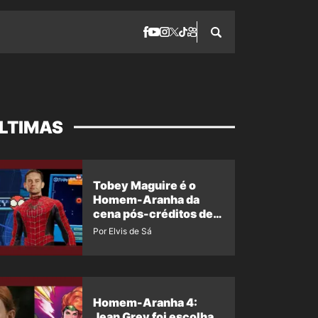
LTIMAS
Tobey Maguire é o
Homem-Aranha da
cena pós-créditos de
Um Novo Dia?
Por Elvis de Sá
Homem-Aranha 4:
Jean Grey foi escolha