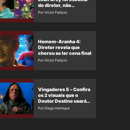
do diretor, não
imposição da Marvel
Por Victor Palácio
Homem-Aranha 4:
Diretor revela que
chorou ao ler cena final
Por Victor Palácio
Vingadores 5 – Confira
os 2 visuais que o
Doutor Destino usará
no filme
Por Diego Henrique