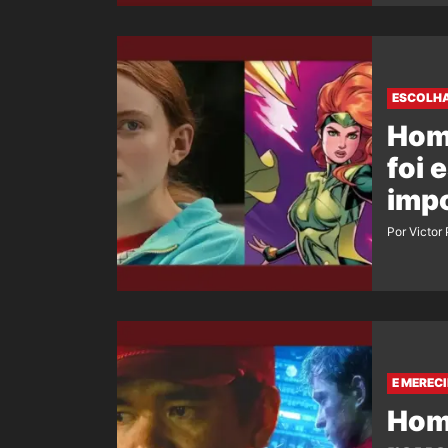
ESCOLHA
Hom
foi 
imp
Por Victor
E MEREC
Hom