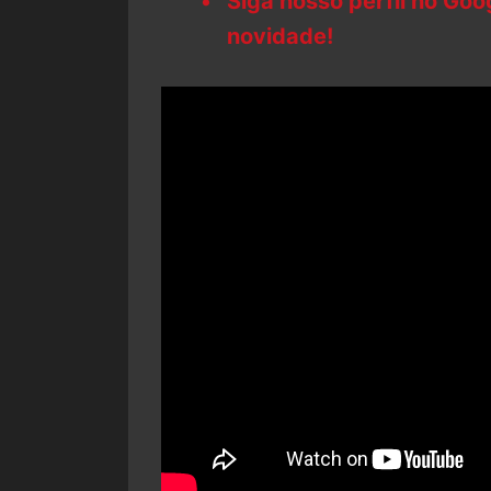
Siga nosso perfil no Go
novidade!