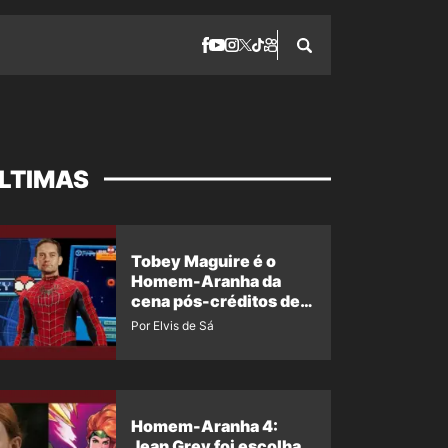
LTIMAS
Tobey Maguire é o
Homem-Aranha da
cena pós-créditos de
Um Novo Dia?
Por Elvis de Sá
Homem-Aranha 4:
Jean Grey foi escolha