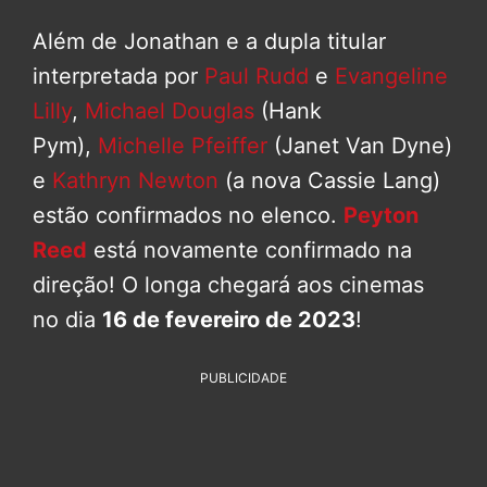
Além de Jonathan e a dupla titular
interpretada por
Paul Rudd
e
Evangeline
Lilly
,
Michael Douglas
(Hank
Pym),
Michelle Pfeiffer
(Janet Van Dyne)
e
Kathryn Newton
(a nova Cassie Lang)
estão confirmados no elenco.
Peyton
Reed
está novamente confirmado na
direção! O longa chegará aos cinemas
no dia
16 de fevereiro de 2023
!
PUBLICIDADE