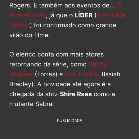
Rogers. E também aos eventos de…
O
Incrível Hulk
, já que o
LÍDER
(
Tim Blake
Nelson
) foi confirmado como grande
vilão do filme.
O elenco conta com mais atores
retornando da série, como
Danny
Ramirez
(Torres) e
Carl Lumbly
(Isaiah
Bradley). A novidade até agora é a
chegada da atriz
Shira Raas
como a
mutante Sabra!
PUBLICIDADE