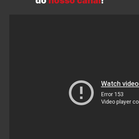
do
nosso canal
!