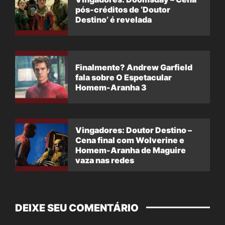
pós-créditos de ‘Doutor
Destino’ é revelada
Finalmente? Andrew Garfield
fala sobre O Espetacular
Homem-Aranha 3
Vingadores: Doutor Destino –
Cena final com Wolverine e
Homem-Aranha de Maguire
vaza nas redes
DEIXE SEU COMENTÁRIO