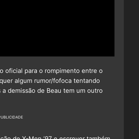
 oficial para o rompimento entre o
sequer algum rumor/fofoca tentando
 a demissão de Beau tem um outro
PUBLICIDADE
dução de X-Men ’97 e escrever também