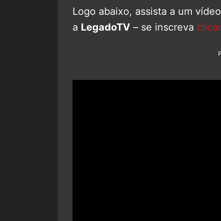
Logo abaixo, assista a um víde
a
LegadoTV
– se inscreva
clica