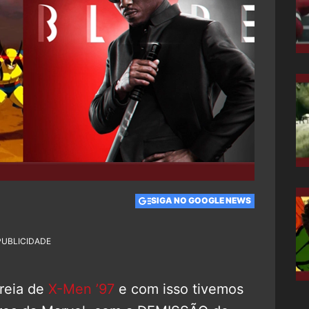
SIGA NO GOOGLE NEWS
PUBLICIDADE
reia de
X-Men ’97
e com isso tivemos