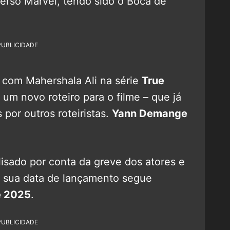
erso Marvel, tendo sido o Boca de
.
PUBLICIDADE
u com Mahershala Ali na série
True
 um novo roteiro para o filme – que já
 por outros roteiristas.
Yann Demange
lisado por conta da greve dos atores e
a sua data de lançamento segue
e 2025
.
PUBLICIDADE