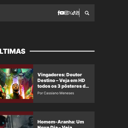
LTIMAS
Vingadores: Doutor
Destino – Veja em HD
todos os 3 pôsteres de
‘Doomsday’ + 1 imagem
Por Cassiano Meneses
oficial com os 26
heróis do filme
Homem-Aranha: Um
Novo Dia – Veja