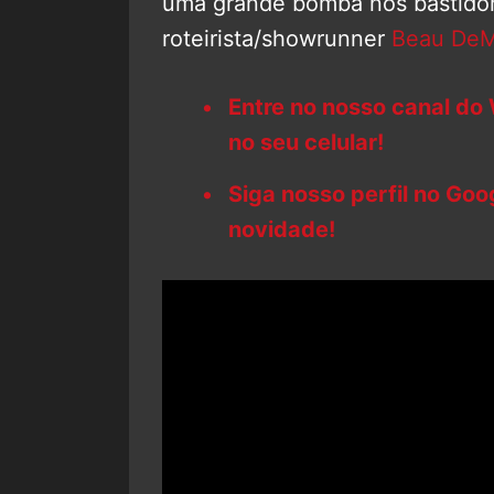
uma grande bomba nos bastido
roteirista/showrunner
Beau De
Entre no nosso canal do
no seu celular!
Siga nosso perfil no Go
novidade!