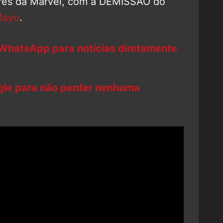
res da Marvel, com a DEMISSÃO do
Mayo
.
 WhatsApp para notícias diretamente
ogle para não perder nenhuma