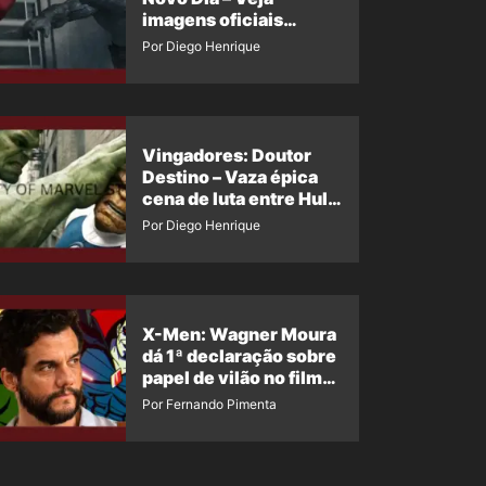
imagens oficiais
descartadas do Hulk
Por Diego Henrique
Cinza no filme
Vingadores: Doutor
Destino – Vaza épica
cena de luta entre Hulk
e o Coisa
Por Diego Henrique
X-Men: Wagner Moura
dá 1ª declaração sobre
papel de vilão no filme
da Marvel
Por Fernando Pimenta