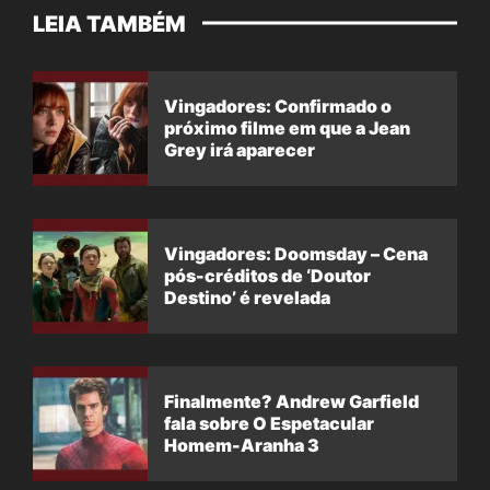
LEIA TAMBÉM
Vingadores: Confirmado o
próximo filme em que a Jean
Grey irá aparecer
Vingadores: Doomsday – Cena
pós-créditos de ‘Doutor
Destino’ é revelada
Finalmente? Andrew Garfield
fala sobre O Espetacular
Homem-Aranha 3