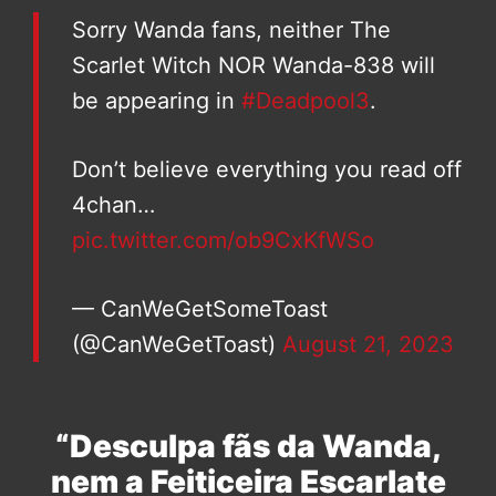
Sorry Wanda fans, neither The
Scarlet Witch NOR Wanda-838 will
be appearing in
#Deadpool3
.
Don’t believe everything you read off
4chan…
pic.twitter.com/ob9CxKfWSo
— CanWeGetSomeToast
(@CanWeGetToast)
August 21, 2023
“Desculpa fãs da Wanda,
nem a Feiticeira Escarlate