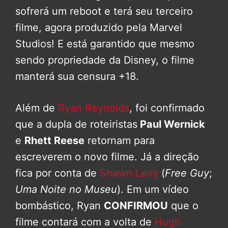
sofrerá um reboot e terá seu terceiro
filme, agora produzido pela Marvel
Studios! E está garantido que mesmo
sendo propriedade da Disney, o filme
manterá sua censura +18.
Além de
Ryan Reynolds
, foi confirmado
que a dupla de roteiristas
Paul Wernick
e
Rhett Reese
retornam para
escreverem o novo filme. Já a direção
fica por conta de
Shawn Levy
(
Free Guy
;
Uma Noite no Museu
). Em um vídeo
bombástico, Ryan
CONFIRMOU
que o
filme contará com a volta de
Hugh