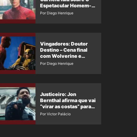
Espetacular Homem-
Aranha 3
Por Diego Henrique
Vingadores: Doutor
Destino – Cena final
com Wolverine e
Homem-Aranha de
Por Diego Henrique
Maguire vaza nas
redes
Justiceiro: Jon
Bernthal afirma que vai
“virar as costas” para
os fãs
Por Victor Palácio