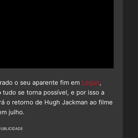
trado o seu aparente fim em
Logan
,
o
tudo se torna possível, e por isso a
ará o retorno de Hugh Jackman ao filme
em julho.
PUBLICIDADE