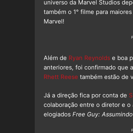
universo da Marvel Studios dep
também o 1° filme para maiores
Marvel!
Além de
Ryan Reynolds
e boa p
anteriores, foi confirmado que a
Rhett Reese
também estão de v
Já a direção fica por conta de
S
colaboração entre o diretor e o
elogiados
Free Guy: Assumindo