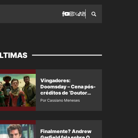
LTIMAS
Vingadores:
Doomsday – Cena pós-
créditos de ‘Doutor
Destino’ é revelada
Por Cassiano Meneses
Finalmente? Andrew
Garfield fala sobre O