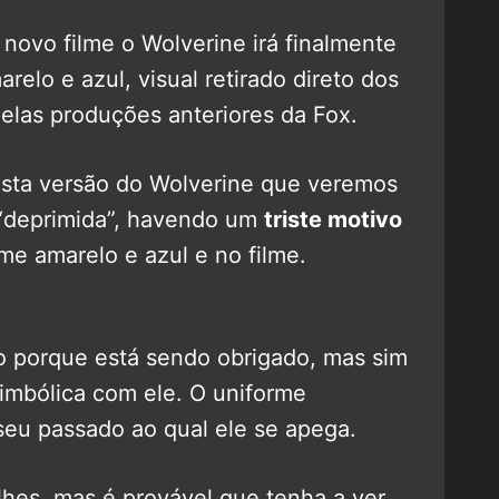
novo filme o Wolverine irá finalmente
relo e azul, visual retirado direto dos
pelas produções anteriores da Fox.
esta versão do Wolverine que veremos
“deprimida”, havendo um
triste motivo
me amarelo e azul e no filme.
ão porque está sendo obrigado, mas sim
imbólica com ele. O uniforme
seu passado ao qual ele se apega.
lhes, mas é provável que tenha a ver