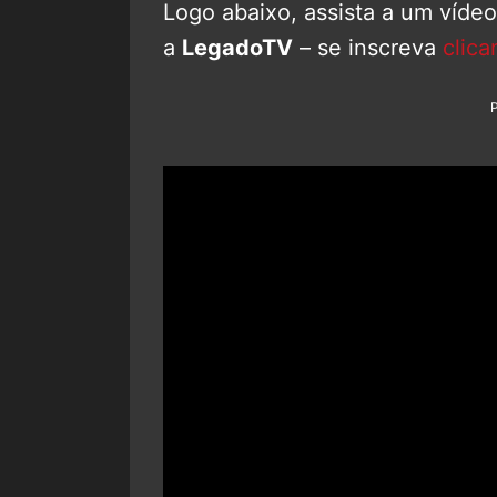
Logo abaixo, assista a um víde
a
LegadoTV
– se inscreva
clica