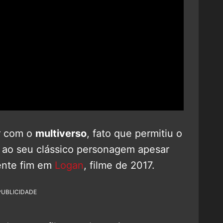
ar com o
multiverso
, fato que permitiu o
ao seu clássico personagem apesar
ente fim em
Logan
, filme de 2017.
PUBLICIDADE