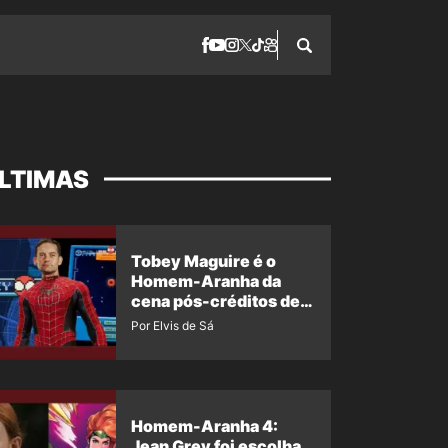
LTIMAS
Tobey Maguire é o
Homem-Aranha da
cena pós-créditos de
Um Novo Dia?
Por Elvis de Sá
Homem-Aranha 4:
Jean Grey foi escolha