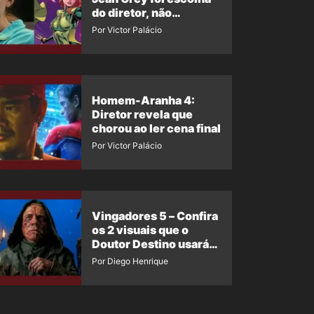
do diretor, não
imposição da Marvel
Por Victor Palácio
Homem-Aranha 4:
Diretor revela que
chorou ao ler cena final
Por Victor Palácio
Vingadores 5 – Confira
os 2 visuais que o
Doutor Destino usará
no filme
Por Diego Henrique