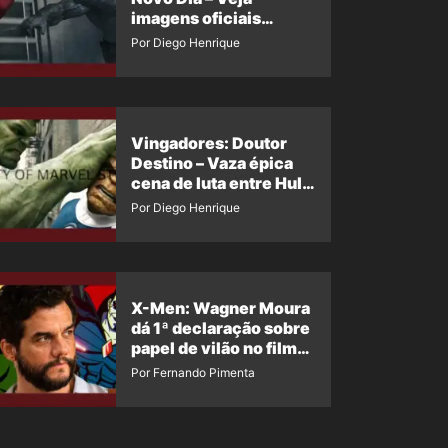
imagens oficiais
descartadas do Hulk
Por Diego Henrique
Cinza no filme
Vingadores: Doutor
Destino – Vaza épica
cena de luta entre Hulk
e o Coisa
Por Diego Henrique
X-Men: Wagner Moura
dá 1ª declaração sobre
papel de vilão no filme
da Marvel
Por Fernando Pimenta