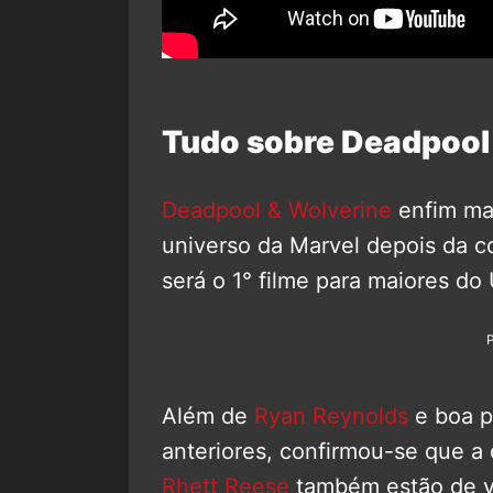
Tudo sobre Deadpool
Deadpool & Wolverine
enfim mar
universo da Marvel depois da 
será o 1° filme para maiores do
Além de
Ryan Reynolds
e boa p
anteriores, confirmou-se que a 
Rhett Reese
também estão de v