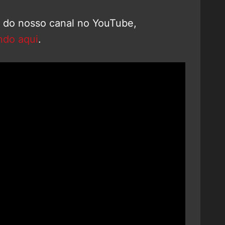
o do nosso canal no YouTube,
ndo aqui
.