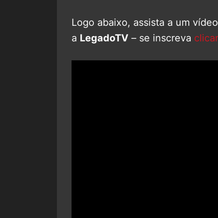
Logo abaixo, assista a um víde
a
LegadoTV
– se inscreva
clica