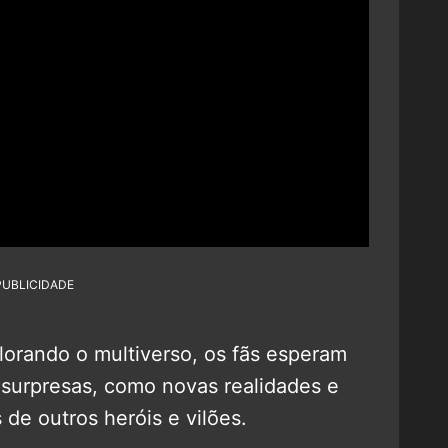
PUBLICIDADE
orando o multiverso, os fãs esperam
 surpresas, como novas realidades e
de outros heróis e vilões.