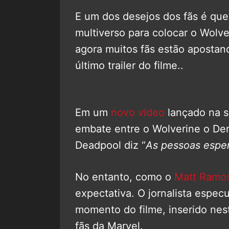
E um dos desejos dos fãs é qu
multiverso para colocar o Wolv
agora muitos fãs estão apostan
último trailer do filme..
Em um
novo vídeo
lançado na s
embate entre o Wolverine o D
Deadpool diz “
As pessoas esper
No entanto, como o
Matt Ramo
expectativa. O jornalista espec
momento do filme, inserido ne
fãs da Marvel.