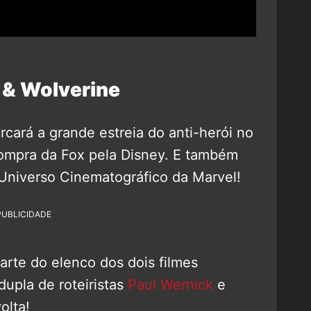
 & Wolverine
cará a grande estreia do anti-herói no
compra da Fox pela Disney. E também
 Universo Cinematográfico da Marvel!
PUBLICIDADE
arte do elenco dos dois filmes
dupla de roteiristas
Paul Wernick
e
olta!