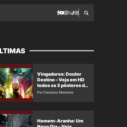
LTIMAS
Vingadores: Doutor
Destino – Veja em HD
todos os 3 pôsteres de
‘Doomsday’ + 1 imagem
Por Cassiano Meneses
oficial com os 26
heróis do filme
Homem-Aranha: Um
Novo Dia – Veja