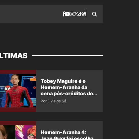
LTIMAS
Tobey Maguire é o
Homem-Aranha da
cena pós-créditos de
Um Novo Dia?
Por Elvis de Sá
Homem-Aranha 4:
Jean Grey foi escolha