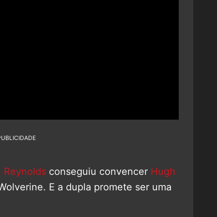
PUBLICIDADE
 Reynolds
conseguiu convencer
Hugh
Wolverine. E a dupla promete ser uma