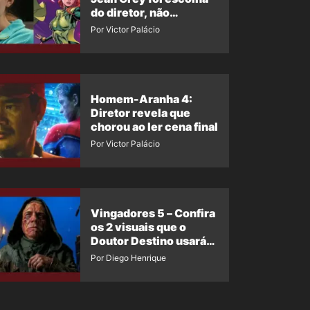
do diretor, não
imposição da Marvel
Por Victor Palácio
Homem-Aranha 4:
Diretor revela que
chorou ao ler cena final
Por Victor Palácio
Vingadores 5 – Confira
os 2 visuais que o
Doutor Destino usará
no filme
Por Diego Henrique