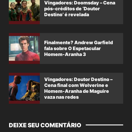
Vingadores: Doomsday – Cena
pós-créditos de ‘Doutor
Destino’ é revelada
Finalmente? Andrew Garfield
fala sobre O Espetacular
Homem-Aranha 3
Vingadores: Doutor Destino –
Cena final com Wolverine e
Homem-Aranha de Maguire
vaza nas redes
DEIXE SEU COMENTÁRIO