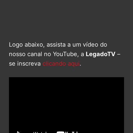
Logo abaixo, assista a um vídeo do
nosso canal no YouTube, a
LegadoTV
–
se inscreva
clicando aqui
.