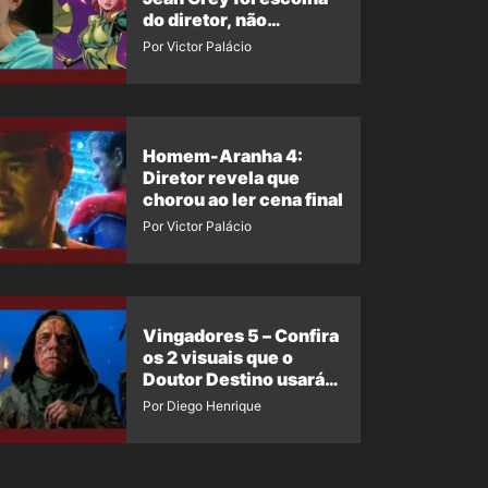
do diretor, não
imposição da Marvel
Por Victor Palácio
Homem-Aranha 4:
Diretor revela que
chorou ao ler cena final
Por Victor Palácio
Vingadores 5 – Confira
os 2 visuais que o
Doutor Destino usará
no filme
Por Diego Henrique