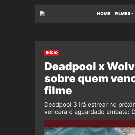
HOME
FILMES
INÍCIO
Deadpool x Wolve
sobre quem vence
filme
Deadpool 3 irá estrear no próxi
vencerá o aguardado embate: De