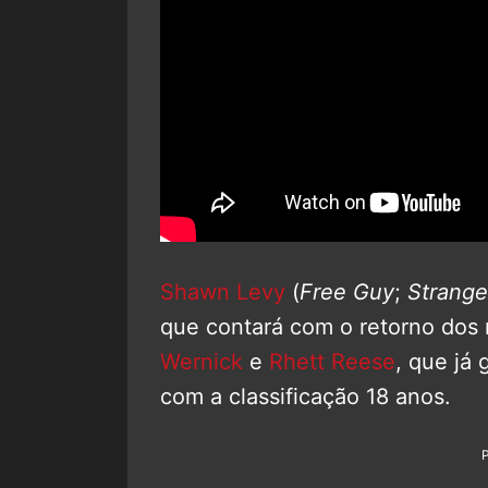
Shawn Levy
(
Free Guy
;
Strange
que contará com o retorno dos ro
Wernick
e
Rhett Reese
, que já 
com a classificação 18 anos.