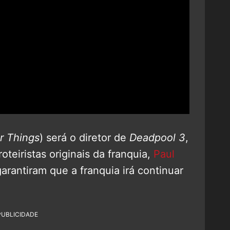
r Things
) será o diretor de
Deadpool 3
,
teiristas originais da franquia,
Paul
garantiram que a franquia irá continuar
PUBLICIDADE