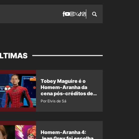
LTIMAS
Tobey Maguire é o
Homem-Aranha da
cena pós-créditos de
Um Novo Dia?
Por Elvis de Sá
Homem-Aranha 4:
Jean Grey foi escolha