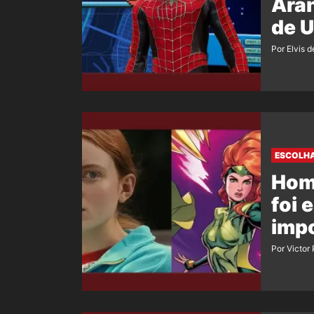
Aran
de 
Por Elvis d
ESCOLHA
Hom
foi 
imp
Por Victor