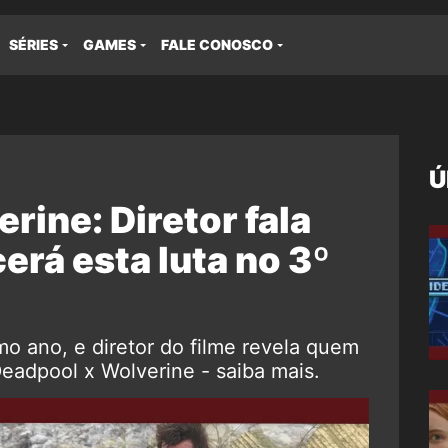
SÉRIES
GAMES
FALE CONOSCO
Ú
rine: Diretor fala
rá esta luta no 3º
mo ano, e diretor do filme revela quem
adpool x Wolverine - saiba mais.