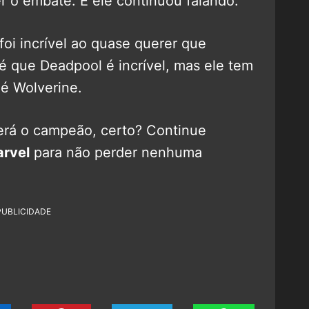
 o embate. E ele continuou falando:
foi incrível ao quase querer que
é que Deadpool é incrível, mas ele tem
 é Wolverine.
rá o campeão, certo? Continue
rvel
para não perder nenhuma
PUBLICIDADE