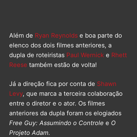
Além de
Ryan Reynolds
e boa parte do
elenco dos dois filmes anteriores, a
dupla de roteiristas
Paul Wernick
e
Rhett
Reese
também estão de volta!
Já a direção fica por conta de
Shawn
Levy
, que marca a terceira colaboração
entre o diretor e o ator. Os filmes
anteriores da dupla foram os elogiados
Free Guy: Assumindo o Controle
e
O
Projeto Adam
.