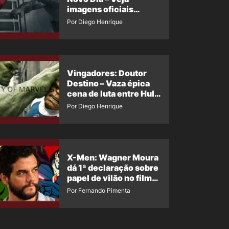
imagens oficiais
descartadas do Hulk
Por Diego Henrique
Cinza no filme
Vingadores: Doutor
Destino – Vaza épica
cena de luta entre Hulk
e o Coisa
Por Diego Henrique
X-Men: Wagner Moura
dá 1ª declaração sobre
papel de vilão no filme
da Marvel
Por Fernando Pimenta