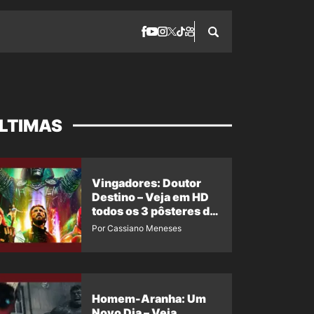
LTIMAS
Vingadores: Doutor
Destino – Veja em HD
todos os 3 pôsteres de
‘Doomsday’ + 1 imagem
Por Cassiano Meneses
oficial com os 26
heróis do filme
Homem-Aranha: Um
Novo Dia – Veja