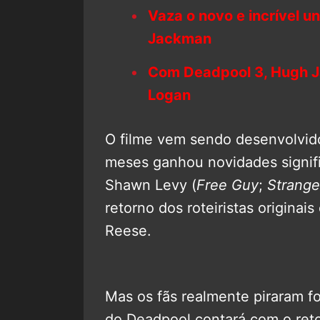
Vaza o novo e incrível 
Jackman
Com Deadpool 3, Hugh J
Logan
O filme vem sendo desenvolvid
meses ganhou novidades signifi
Shawn Levy (
Free Guy
;
Strange
retorno dos roteiristas originai
Reese.
Mas os fãs realmente piraram f
do Deadpool contará com o ret