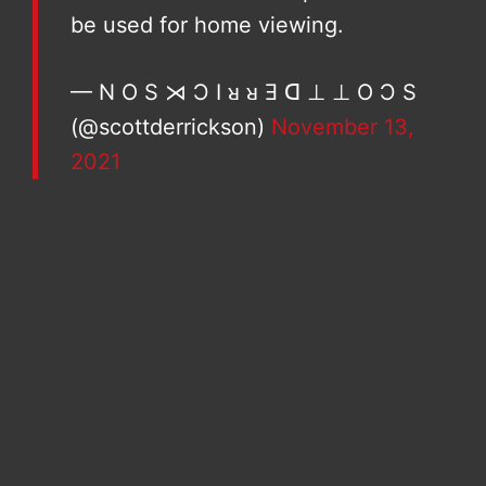
be used for home viewing.
— N O S ⋊ Ɔ I ᴚ ᴚ Ǝ ᗡ ⊥ ⊥ O Ɔ S
(@scottderrickson)
November 13,
2021