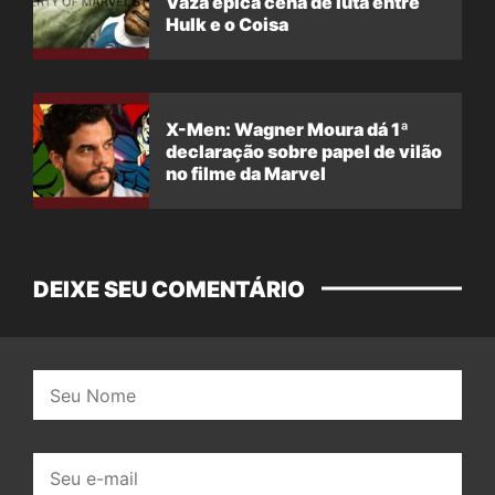
Vaza épica cena de luta entre
Hulk e o Coisa
X-Men: Wagner Moura dá 1ª
declaração sobre papel de vilão
no filme da Marvel
DEIXE SEU COMENTÁRIO
Nome:
E-
mail: