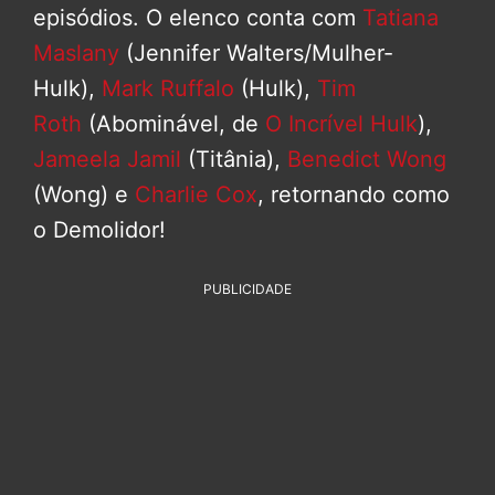
episódios. O elenco conta com
Tatiana
Maslany
(Jennifer Walters/Mulher-
Hulk),
Mark Ruffalo
(Hulk),
Tim
Roth
(Abominável, de
O Incrível Hulk
),
Jameela Jamil
(Titânia),
Benedict Wong
(Wong) e
Charlie Cox
, retornando como
o Demolidor!
PUBLICIDADE