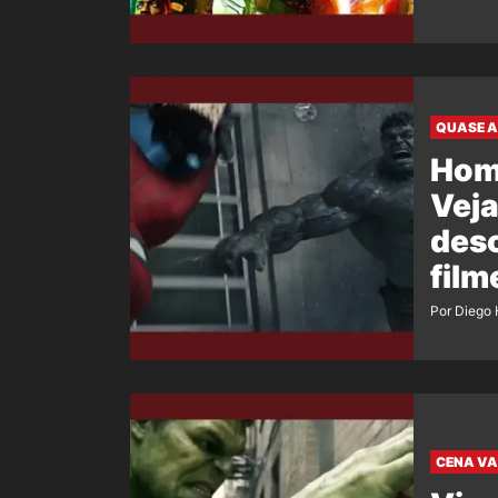
QUASE A
Hom
Veja
desc
film
Por Diego 
CENA V