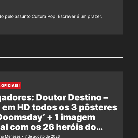
do pelo assunto Cultura Pop. Escrever é um prazer.
 OFICIAIS!
adores: Doutor Destino –
 em HD todos os 3 pôsteres
‘Doomsday’ + 1 imagem
ial com os 26 heróis do
e
ano Meneses
7 de agosto de 2026