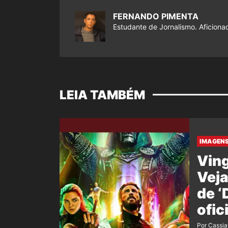
FERNANDO PIMENTA
Estudante de Jornalismo. Aficiona
LEIA TAMBÉM
IMAGENS
Ving
Veja
de 
ofic
film
Por Cassi