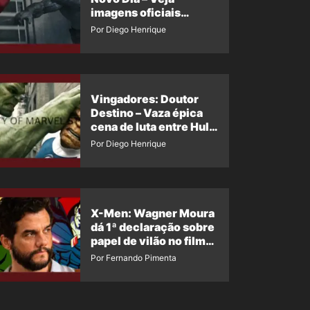
imagens oficiais
descartadas do Hulk
Por Diego Henrique
Cinza no filme
Vingadores: Doutor
Destino – Vaza épica
cena de luta entre Hulk
e o Coisa
Por Diego Henrique
X-Men: Wagner Moura
dá 1ª declaração sobre
papel de vilão no filme
da Marvel
Por Fernando Pimenta