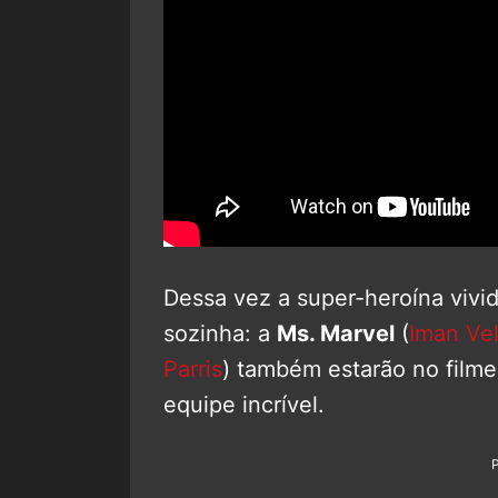
Dessa vez a super-heroína vivid
sozinha: a
Ms. Marvel
(
Iman Vel
Parris
) também estarão no film
equipe incrível.