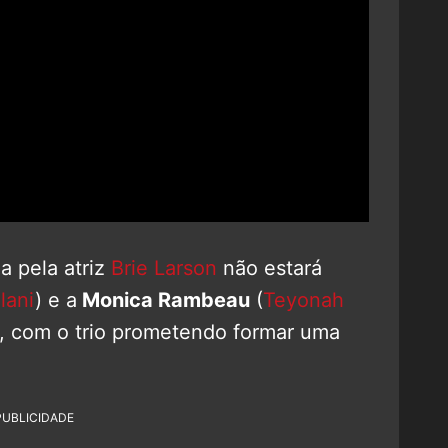
a pela atriz
Brie Larson
não estará
lani
) e a
Monica Rambeau
(
Teyonah
e, com o trio prometendo formar uma
PUBLICIDADE