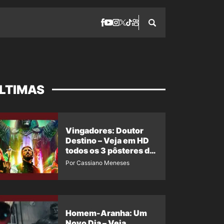
LTIMAS
Vingadores: Doutor
Destino – Veja em HD
todos os 3 pôsteres de
‘Doomsday’ + 1 imagem
Por Cassiano Meneses
oficial com os 26
heróis do filme
Homem-Aranha: Um
Novo Dia – Veja