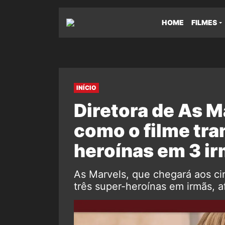
HOME
FILMES
INÍCIO
Diretora de As 
como o filme tra
heroínas em 3 i
As Marvels, que chegará aos c
três super-heroínas em irmãs, af