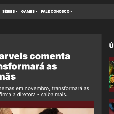
SÉRIES
GAMES
FALE CONOSCO
Ú
Marvels comenta
nsformará as
rmãs
inemas em novembro, transformará as
irma a diretora - saiba mais.