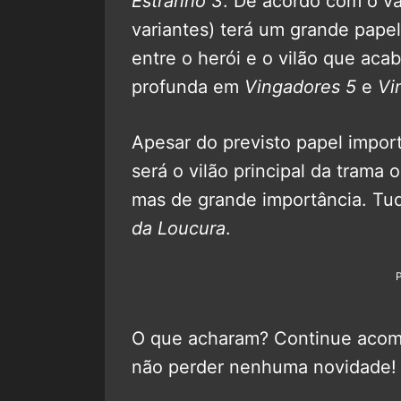
Estranho 3
. De acordo com o v
variantes) terá um grande papel
entre o herói e o vilão que ac
profunda em
Vingadores 5
e
Vi
Apesar do previsto papel impor
será o vilão principal da tram
mas de grande importância. Tud
da Loucura
.
O que acharam? Continue aco
não perder nenhuma novidade!