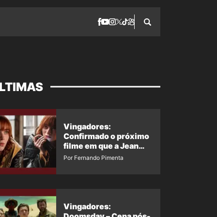
LTIMAS
Vingadores:
Confirmado o próximo
filme em que a Jean
Grey irá aparecer
Por Fernando Pimenta
Vingadores:
Doomsday – Cena pós-