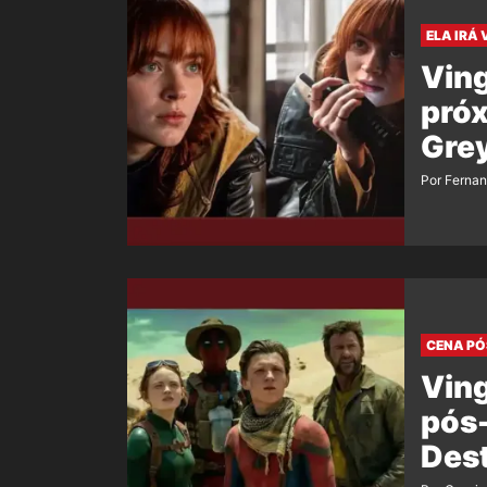
ELA IRÁ 
Vin
próx
Grey
Por Ferna
CENA PÓ
Vin
pós-
Dest