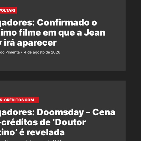
VOLTAR!
gadores: Confirmado o
imo filme em que a Jean
 irá aparecer
ndo Pimenta
4 de agosto de 2026
S-CRÉDITOS COM...
gadores: Doomsday – Cena
créditos de ‘Doutor
ino’ é revelada