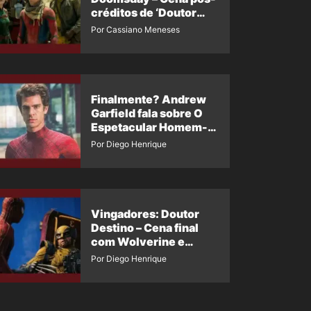
créditos de ‘Doutor
Destino’ é revelada
Por Cassiano Meneses
Finalmente? Andrew
Garfield fala sobre O
Espetacular Homem-
Aranha 3
Por Diego Henrique
Vingadores: Doutor
Destino – Cena final
com Wolverine e
Homem-Aranha de
Por Diego Henrique
Maguire vaza nas
redes