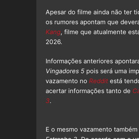
Apesar do filme ainda não ter t
os rumores apontam que deverá
Kang
, filme que atualmente es
2026.
Informações anteriores apontara
Vingadores 5
pois será uma imp
vazamento no
Reddit
está tend
acertar informações tanto de
Ca
3
.
E o mesmo vazamento também t