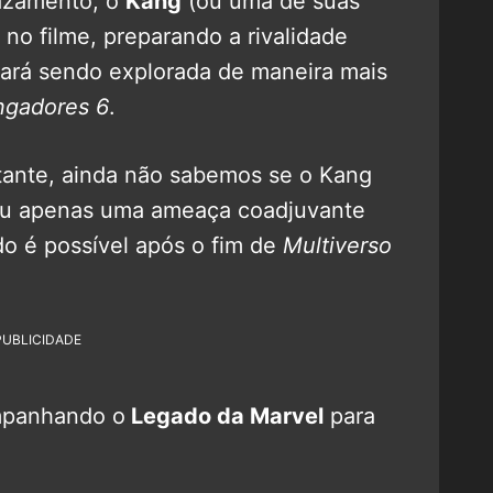
azamento, o
Kang
(ou uma de suas
 no filme, preparando a rivalidade
abará sendo explorada de maneira mais
ngadores 6
.
tante, ainda não sabemos se o Kang
a ou apenas uma ameaça coadjuvante
o é possível após o fim de
Multiverso
PUBLICIDADE
mpanhando o
Legado da Marvel
para