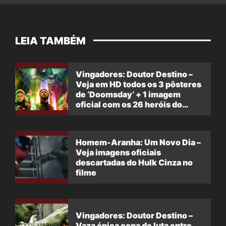
LEIA TAMBÉM
Vingadores: Doutor Destino –
Veja em HD todos os 3 pôsteres
de ‘Doomsday’ + 1 imagem
oficial com os 26 heróis do
filme
Homem-Aranha: Um Novo Dia –
Veja imagens oficiais
descartadas do Hulk Cinza no
filme
Vingadores: Doutor Destino –
Vaza épica cena de luta entre