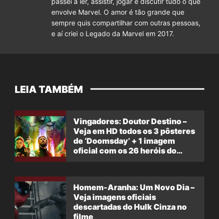
passei a ler, assistir, jogar e discutir tudo o que
envolve Marvel. O amor é tão grande que
sempre quis compartilhar com outras pessoas,
e aí criei o Legado da Marvel em 2017.
LEIA TAMBÉM
Vingadores: Doutor Destino –
Veja em HD todos os 3 pôsteres
de ‘Doomsday’ + 1 imagem
oficial com os 26 heróis do
filme
Homem-Aranha: Um Novo Dia –
Veja imagens oficiais
descartadas do Hulk Cinza no
filme