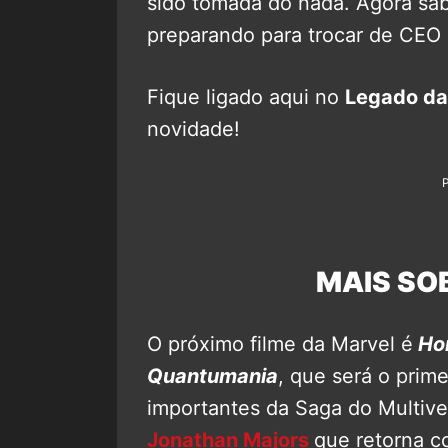
sido tomada do nada. Agora sa
preparando para trocar de CEO 
Fique ligado aqui no
Legado da
novidade!
MAIS SO
O próximo filme da Marvel é
Hom
Quantumania
, que será o prim
importantes da Saga do Multiver
Jonathan Majors
que retorna 