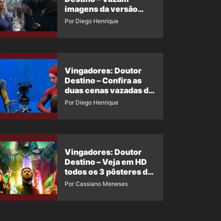
imagens da versão
maligna do Doutor
Por Diego Henrique
Estranho
Vingadores: Doutor
Destino – Confira as
duas cenas vazadas do
Wolverine e o Homem-
Por Diego Henrique
Aranha de Maguire
Vingadores: Doutor
Destino – Veja em HD
todos os 3 pôsteres de
‘Doomsday’ + 1 imagem
Por Cassiano Meneses
oficial com os 26
heróis do filme