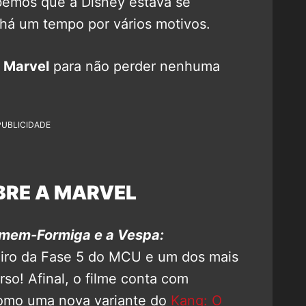
bemos que a Disney estava se
há um tempo por vários motivos.
 Marvel
para não perder nenhuma
PUBLICIDADE
BRE A MARVEL
em-Formiga e a Vespa:
eiro da Fase 5 do MCU e um dos mais
so! Afinal, o filme conta com
como uma nova variante do
Kang: O