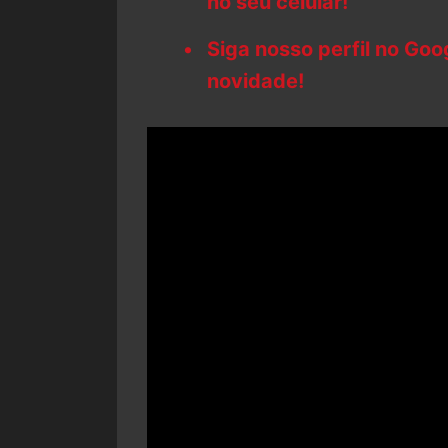
no seu celular!
Siga nosso perfil no Go
novidade!