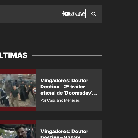
LTIMAS
Vingadores: Doutor
Destino – 2º trailer
oficial de ‘Doomsday’,
da SDCC e da D23,
Por Cassiano Meneses
ganhou dublagem em
português?
Vingadores: Doutor
Destino – Vazam