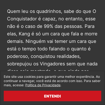
Quem leu os quadrinhos, sabe do que O
Conquistador é capaz, no entanto, esse
não é o caso de 99% das pessoas. Para
elas, Kang é só um cara que fala e morre
demais. Ninguém vai temer um cara que
está o tempo todo falando o quanto é
poderoso, conquistou realidades,
sobrepujou os Vingadores sem que nada
disso seja mostrado, e que ainda por
Este site usa cookies para garantir uma melhor experiência. Ao
cima morre a cada nova aparição.
continuar a navegar, você está de acordo com isso. Para saber
mais, acesse:
Política de Privacidade
.
Nem precisaria passar cenas de cada
ENTENDI
Vingador sendo morto pelo Kang, seria