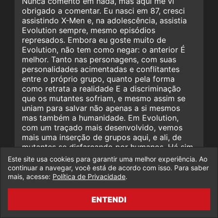
Nunca comento em nada, mas aqui me vi
obrigado a comentar. Eu nasci em 87, cresci
assistindo X-Men e, na adolescência, assistia
Evolution sempre, mesmo episódios
represados. Embora eu goste muito de
Evolution, não tem como negar: o anterior É
melhor. Tanto nas personagens, com suas
personalidades acimentadas e conflitantes
entre o próprio grupo, quanto pela forma
como retrata a realidade E a discriminação
que os mutantes sofriam, e mesmo assim se
uniam para salvar não apenas a si mesmos
mas também a humanidade. Em Evolution,
com um traçado mais desenvolvido, vemos
mais uma inserção de grupos aqui, e ali, de
mutantes se disfarçando por humanos. Há sim
a discriminação, mas ali, o quê vemos em
Este site usa cookies para garantir uma melhor experiência. Ao
grande parte, é algo similar ao início de um
continuar a navegar, você está de acordo com isso. Para saber
conflito entre humanos e mutantes. Mutantes
mais, acesse:
Política de Privacidade
.
como Noturno acabaram perdendo, em parte,
seu peso e destaque, e aquilo que formava a
ENTENDI
sua personalidade como altruístas – tanto nas
HQs quanto no primeiro desenho de X-men –