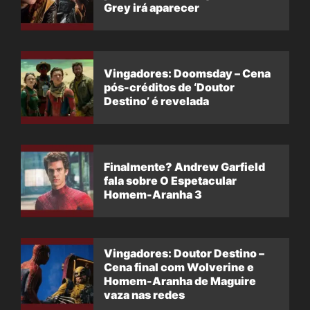
Grey irá aparecer
Vingadores: Doomsday – Cena
pós-créditos de ‘Doutor
Destino’ é revelada
Finalmente? Andrew Garfield
fala sobre O Espetacular
Homem-Aranha 3
Vingadores: Doutor Destino –
Cena final com Wolverine e
Homem-Aranha de Maguire
vaza nas redes