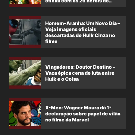
oficial com os 26 heróis do
filme
Homem-Aranha: Um Novo Dia –
Veja imagens oficiais
descartadas do Hulk Cinza no
filme
Vingadores: Doutor Destino –
Vaza épica cena de luta entre
Hulk e o Coisa
X-Men: Wagner Moura dá 1ª
declaração sobre papel de vilão
no filme da Marvel