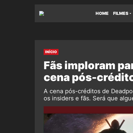
HOME
FILMES
INÍCIO
Fãs imploram pa
cena pós-crédit
A cena pós-créditos de Deadpoo
os insiders e fãs. Será que algu