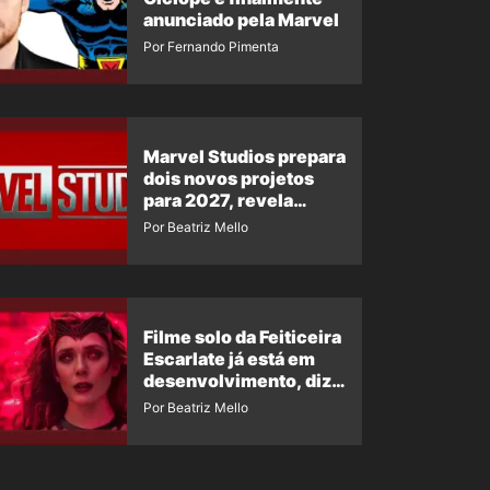
anunciado pela Marvel
Por Fernando Pimenta
Marvel Studios prepara
dois novos projetos
para 2027, revela
insider
Por Beatriz Mello
Filme solo da Feiticeira
Escarlate já está em
desenvolvimento, diz
insider
Por Beatriz Mello