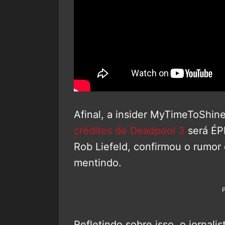
Afinal, a insider MyTimeToShin
créditos de Deadpool 3
será ÉPI
Rob Liefeld, confirmou o rumor 
mentindo.
Refletindo sobre isso, o jornal