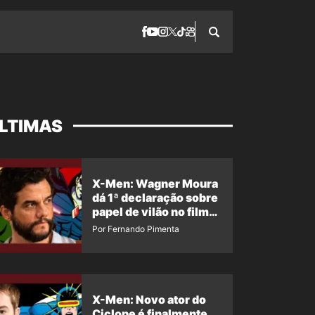
LTIMAS
X-Men: Wagner Moura
dá 1ª declaração sobre
papel de vilão no filme
da Marvel
Por Fernando Pimenta
X-Men: Novo ator do
Ciclope é finalmente