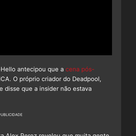
eHello antecipou que a
cena pós-
CA. O próprio criador do Deadpool,
e disse que a insider não estava
PUBLICIDADE
ista Alex Perez revelou que muita gente