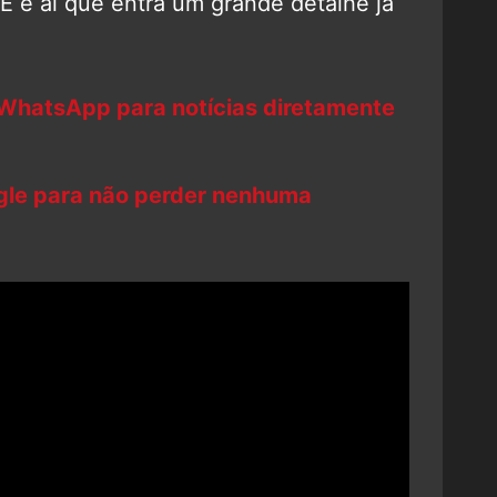
E é aí que entra um grande detalhe já
 WhatsApp para notícias diretamente
ogle para não perder nenhuma