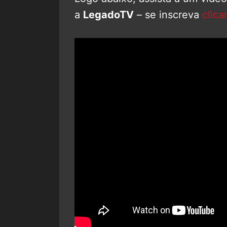
a
LegadoTV
– se inscreva
clica