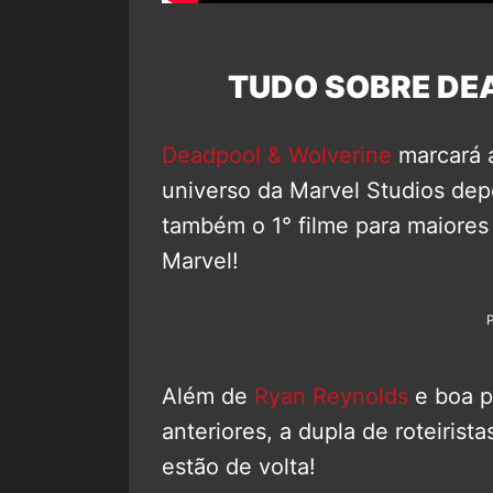
TUDO SOBRE DE
Deadpool & Wolverine
marcará a
universo da Marvel Studios dep
também o 1° filme para maiores
Marvel!
Além de
Ryan Reynolds
e boa p
anteriores, a dupla de roteirist
estão de volta!