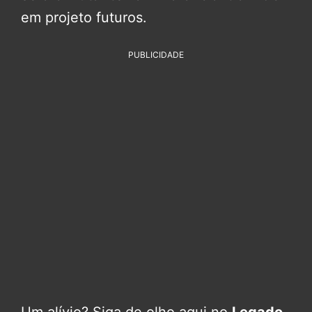
em projeto futuros.
PUBLICIDADE
Um alívio? Siga de olho aqui no
Legado