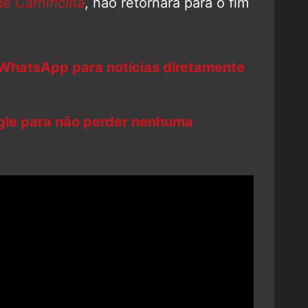
e Carnificina
, não retornará para o fim
 WhatsApp para notícias diretamente
ogle para não perder nenhuma