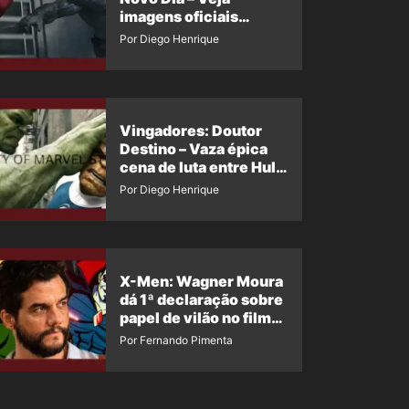
imagens oficiais
descartadas do Hulk
Por Diego Henrique
Cinza no filme
Vingadores: Doutor
Destino – Vaza épica
cena de luta entre Hulk
e o Coisa
Por Diego Henrique
X-Men: Wagner Moura
dá 1ª declaração sobre
papel de vilão no filme
da Marvel
Por Fernando Pimenta