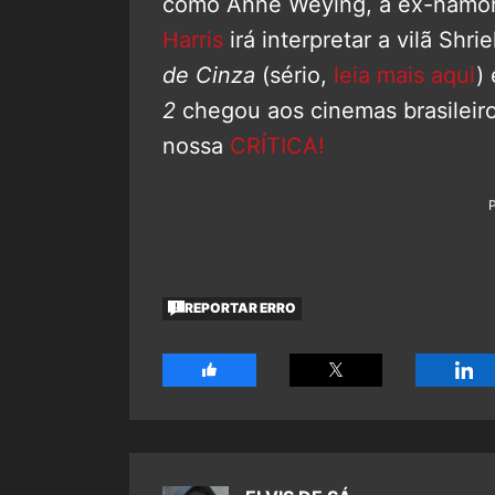
como Anne Weying, a ex-namora
Harris
irá interpretar a vilã Shri
de Cinza
(sério,
leia mais aqui
)
2
chegou aos cinemas brasileir
nossa
CRÍTICA!
REPORTAR ERRO