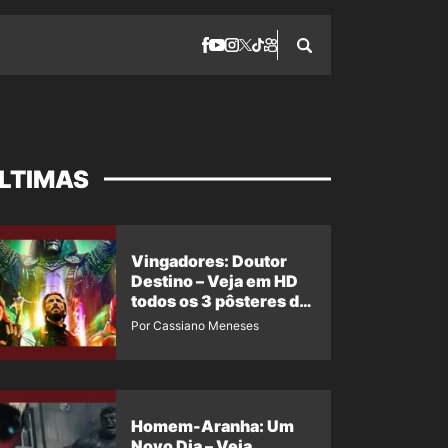
LTIMAS
Vingadores: Doutor
Destino – Veja em HD
todos os 3 pôsteres de
‘Doomsday’ + 1 imagem
Por Cassiano Meneses
oficial com os 26
heróis do filme
Homem-Aranha: Um
Novo Dia – Veja