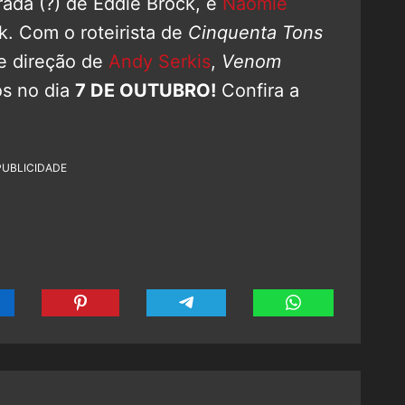
da (?) de Eddie Brock, e
Naomie
ek. Com o roteirista de
Cinquenta Tons
 e direção de
Andy Serkis
,
Venom
os no dia
7 DE OUTUBRO!
Confira a
PUBLICIDADE