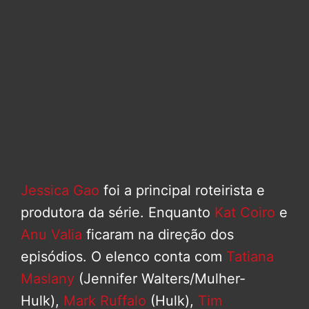
Jessica Gao
foi a principal roteirista e
produtora da série. Enquanto
Kat Coiro
e
Anu Valia
ficaram na direção dos
episódios. O elenco conta com
Tatiana
Maslany
(Jennifer Walters/Mulher-
Hulk),
Mark Ruffalo
(Hulk),
Tim