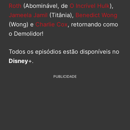
Roth
(Abominável, de
O Incrível Hulk
),
Jameela Jamil
(Titânia),
Benedict Wong
(Wong) e
Charlie Cox
, retornando como
o Demolidor!
Todos os episódios estão disponíveis no
Disney
+.
PUBLICIDADE