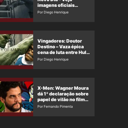
imagens oficiais
descartadas do Hulk
Por Diego Henrique
Cinza no filme
Vingadores: Doutor
Destino – Vaza épica
cena de luta entre Hulk
e o Coisa
Por Diego Henrique
X-Men: Wagner Moura
dá 1ª declaração sobre
papel de vilão no filme
da Marvel
Por Fernando Pimenta