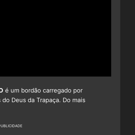
O
é um bordão carregado por
s do Deus da Trapaça. Do mais
PUBLICIDADE