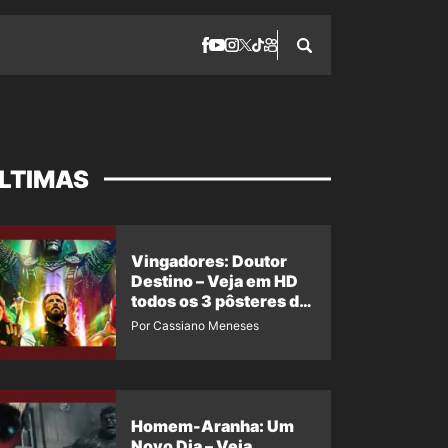
LTIMAS
Vingadores: Doutor
Destino – Veja em HD
todos os 3 pôsteres de
‘Doomsday’ + 1 imagem
Por Cassiano Meneses
oficial com os 26
heróis do filme
Homem-Aranha: Um
Novo Dia – Veja