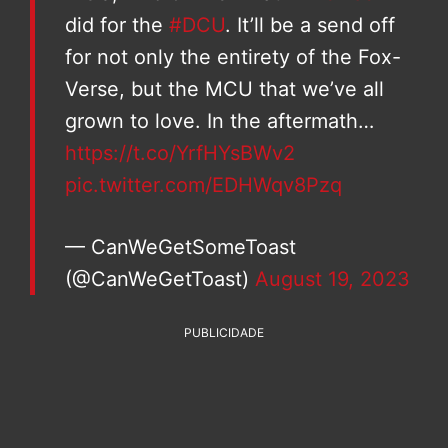
did for the
#DCU
. It’ll be a send off
for not only the entirety of the Fox-
Verse, but the MCU that we’ve all
grown to love. In the aftermath…
https://t.co/YrfHYsBWv2
pic.twitter.com/EDHWqv8Pzq
— CanWeGetSomeToast
(@CanWeGetToast)
August 19, 2023
PUBLICIDADE