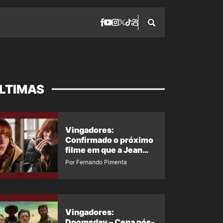
LTIMAS
Vingadores:
Confirmado o próximo
filme em que a Jean
Grey irá aparecer
Por Fernando Pimenta
Vingadores:
Doomsday – Cena pós-