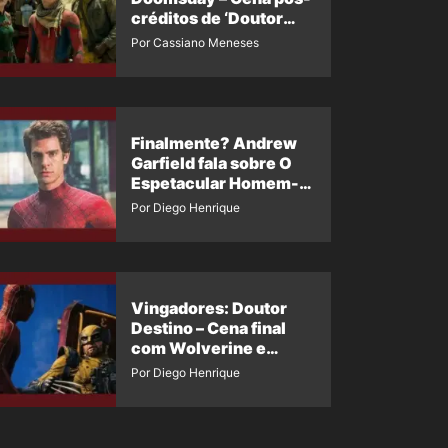
créditos de ‘Doutor
Destino’ é revelada
Por Cassiano Meneses
Finalmente? Andrew
Garfield fala sobre O
Espetacular Homem-
Aranha 3
Por Diego Henrique
Vingadores: Doutor
Destino – Cena final
com Wolverine e
Homem-Aranha de
Por Diego Henrique
Maguire vaza nas
redes