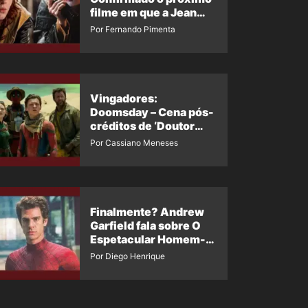
filme em que a Jean
Grey irá aparecer
Por Fernando Pimenta
Vingadores:
Doomsday – Cena pós-
créditos de ‘Doutor
Destino’ é revelada
Por Cassiano Meneses
Finalmente? Andrew
Garfield fala sobre O
Espetacular Homem-
Aranha 3
Por Diego Henrique