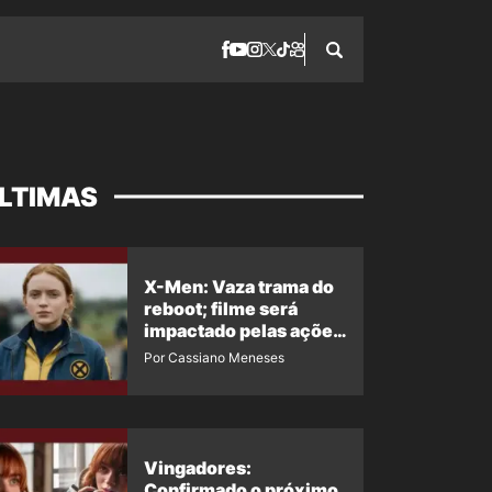
LTIMAS
X-Men: Vaza trama do
reboot; filme será
impactado pelas ações
de Jean Grey em
Por Cassiano Meneses
Homem-Aranha 4
Vingadores:
Confirmado o próximo