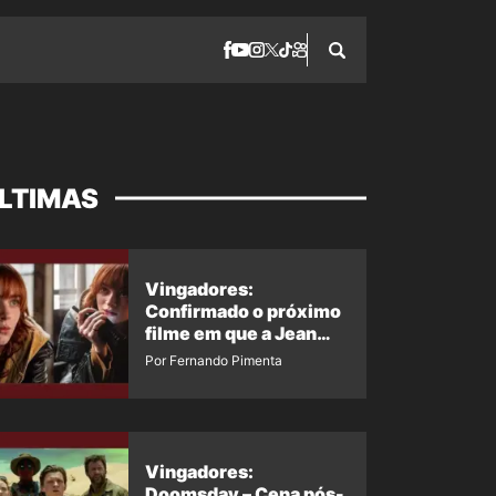
LTIMAS
Vingadores:
Confirmado o próximo
filme em que a Jean
Grey irá aparecer
Por Fernando Pimenta
Vingadores:
Doomsday – Cena pós-