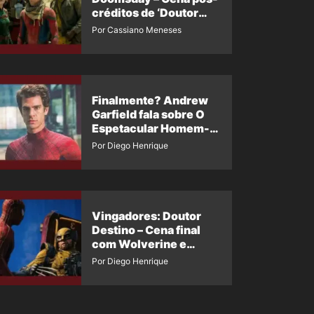
créditos de ‘Doutor
Destino’ é revelada
Por Cassiano Meneses
Finalmente? Andrew
Garfield fala sobre O
Espetacular Homem-
Aranha 3
Por Diego Henrique
Vingadores: Doutor
Destino – Cena final
com Wolverine e
Homem-Aranha de
Por Diego Henrique
Maguire vaza nas
redes