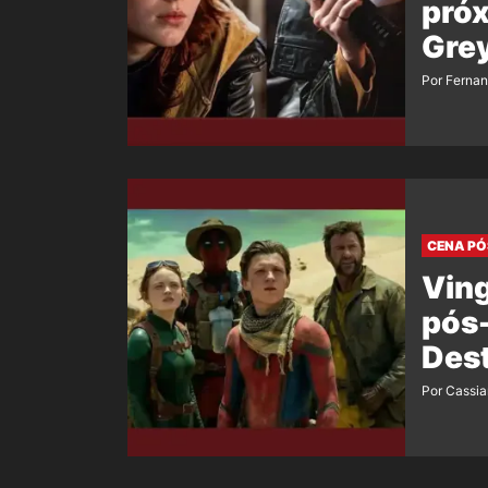
próx
Grey
Por Ferna
CENA PÓ
Vin
pós-
Dest
Por Cassi