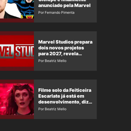
anunciado pela Marvel
Por Fernando Pimenta
Marvel Studios prepara
dois novos projetos
para 2027, revela
insider
Por Beatriz Mello
Filme solo da Feiticeira
Escarlate já está em
desenvolvimento, diz
insider
Por Beatriz Mello