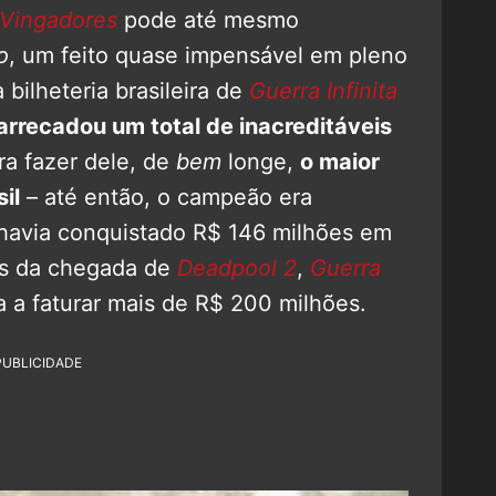
Vingadores
pode até mesmo
o
, um feito quase impensável em pleno
 bilheteria brasileira de
Guerra Infinita
arrecadou um total de inacreditáveis
ara fazer dele, de
bem
longe,
o maior
il
– até então, o campeão era
 havia conquistado R$ 146 milhões em
es da chegada de
Deadpool 2
,
Guerra
a a faturar mais de R$ 200 milhões.
PUBLICIDADE