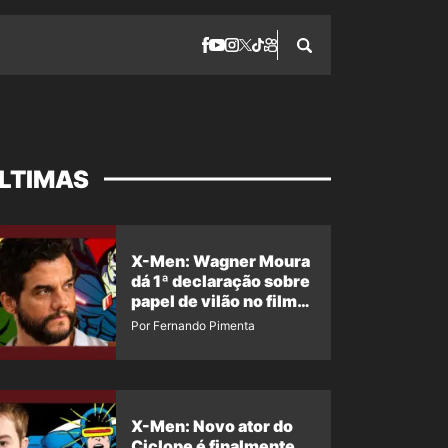
LTIMAS
X-Men: Wagner Moura
dá 1ª declaração sobre
papel de vilão no filme
da Marvel
Por Fernando Pimenta
X-Men: Novo ator do
Ciclope é finalmente