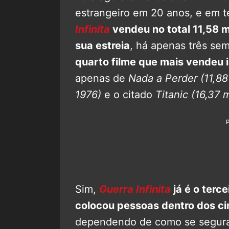
estrangeiro em 20 anos, e em 
Infinita
vendeu no total 11,58 m
sua estreia
, há apenas três se
quarto filme que mais vendeu 
apenas de
Nada a Perder
(11,88
1976)
e o citado
Titanic
(16,37 
Sim,
Guerra Infinita
já é o terc
colocou pessoas dentro dos cin
dependendo de como se segur