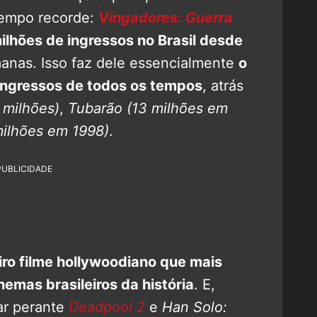
tempo recorde:
Vingadores: Guerra
ilhões de ingressos no Brasil desde
manas. Isso faz dele essencialmente
o
ingressos de todos os tempos
, atrás
 milhões)
,
Tubarão
(13 milhões em
milhões em 1998)
.
PUBLICIDADE
eiro filme hollywoodiano que mais
emas brasileiros da história
. E,
ar perante
Deadpool 2
e
Han Solo: