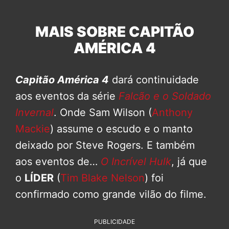
MAIS SOBRE CAPITÃO
AMÉRICA 4
Capitão América 4
dará continuidade
aos eventos da série
Falcão e o Soldado
Invernal
. Onde Sam Wilson (
Anthony
Mackie
) assume o escudo e o manto
deixado por Steve Rogers. E também
aos eventos de…
O Incrível Hulk
, já que
o
LÍDER
(
Tim Blake Nelson
) foi
confirmado como grande vilão do filme.
PUBLICIDADE