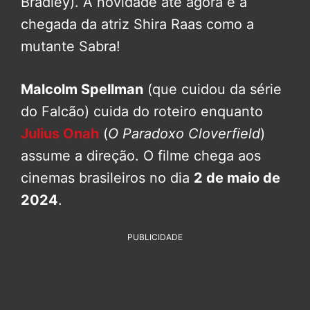
Bradley). A novidade até agora é a
chegada da atriz Shira Raas como a
mutante Sabra!
Malcolm Spellman
(que cuidou da série
do Falcão) cuida do roteiro enquanto
Julius Onah
(
O Paradoxo Cloverfield
)
assume a direção. O filme chega aos
cinemas brasileiros no dia
2 de maio de
2024
.
PUBLICIDADE