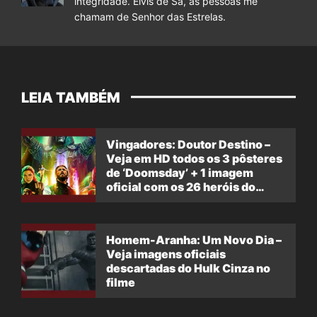
integridade. Elvis de Sá, as pessoas me
chamam de Senhor das Estrelas.
LEIA TAMBÉM
Vingadores: Doutor Destino –
Veja em HD todos os 3 pôsteres
de ‘Doomsday’ + 1 imagem
oficial com os 26 heróis do
filme
Homem-Aranha: Um Novo Dia –
Veja imagens oficiais
descartadas do Hulk Cinza no
filme