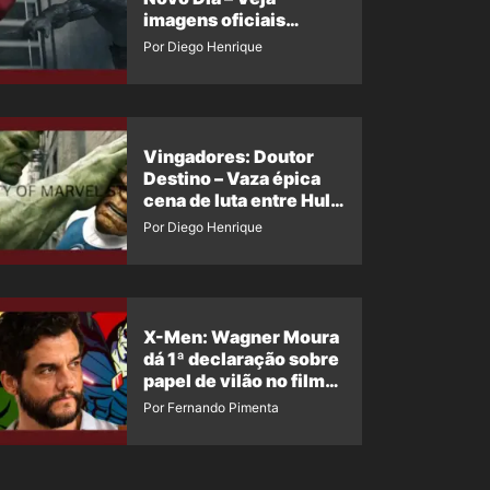
imagens oficiais
descartadas do Hulk
Por Diego Henrique
Cinza no filme
Vingadores: Doutor
Destino – Vaza épica
cena de luta entre Hulk
e o Coisa
Por Diego Henrique
X-Men: Wagner Moura
dá 1ª declaração sobre
papel de vilão no filme
da Marvel
Por Fernando Pimenta