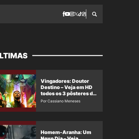
LTIMAS
Vingadores: Doutor
Destino – Veja em HD
todos os 3 pôsteres de
‘Doomsday’ + 1 imagem
Por Cassiano Meneses
oficial com os 26
heróis do filme
Homem-Aranha: Um
Novo Dia – Veja