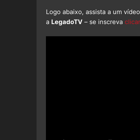
Logo abaixo, assista a um víde
a
LegadoTV
– se inscreva
clica