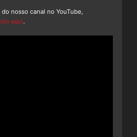
o do nosso canal no YouTube,
ndo aqui
.