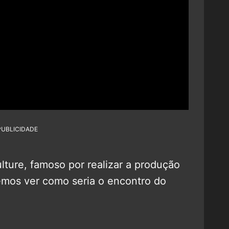
PUBLICIDADE
lture, famoso por realizar a produção
demos ver como seria o encontro do